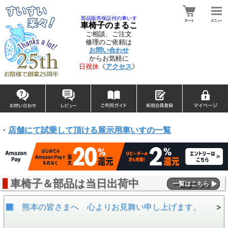
部品販売保証付の車いす
車椅子のまるこ
ご相談、ご注文
修理のご依頼は
お問い合わせ
からお気軽に
日祝休
《
アクセス
》
・
店舗にて試乗して頂ける展示用車いすの一覧
車椅子＆部品は当日出荷中
一覧はこちら
熊本の皆さまへ 心よりお見舞い申し上げます。