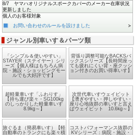
8/7 ヤマハオリジナルスポークカバーのメーカー在庫状況
更新しました
個人のお客様対象
お問い合わせのルールを設けました
ジャンル別車いす＆パーツ類
「シンプル＆使いやすい」
背張り調整可能なBACKSバ
STAYER（ステイヤー）シリ
ックスシリーズ【長時間座っ
ーズ【個人様はもちろん病
ても疲れにくい背・座クッシ
院・施設・ショッピングモー
ョン付きのお買い得車いす】
ルでも大好評です】
超軽量車いす「ふわりす」
次世代車いすウェイビット
【持ち運び楽々・SG100kg
【漕ぎやすい・押しやすい・
のしっかりした軽量車いす
座り心地抜群の車いすと言え
8.9kg～】
ばウェイビット 10.6kg～】
旅ぐるま（簡易車いす）【軽
コストパフォーマンス抜群の
自動車のトランクにも楽々積
KVシリーズ：病院・施設・