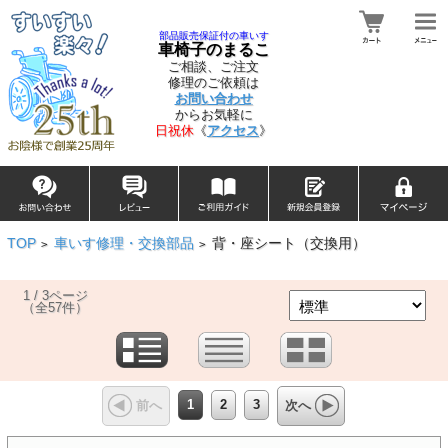
部品販売保証付の車いす
車椅子のまるこ
ご相談、ご注文
修理のご依頼は
お問い合わせ
からお気軽に
日祝休
《
アクセス
》
TOP
車いす修理・交換部品
背・座シート（交換用）
>
>
1 / 3ページ
（全57件）
1
2
3
前へ
次へ