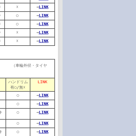
キ
☓
→
LINK
キ
○
→
LINK
キ
○
→
LINK
キ
☓
→
LINK
キ
☓
→
LINK
・タイヤ
ハンドリム
LINK
有○/無☓
○
→
LINK
○
→
LINK
キ
○
→
LINK
○
→
LINK
キ
○
→
LINK