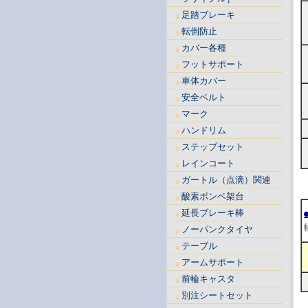
足踏ブレーキ
転倒防止
カバー各種
フットサポート
車体カバー
安全ベルト
マーク
ハンドリム
ステップセット
レインコート
ガートル（点滴）関連
酸素ボンベ架台
延長ブレーキ棒
ノーパンクタイヤ
テーブル
アームサポート
前輪キャスタ
別注シートセット