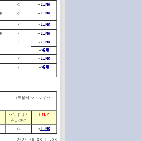
○
→
LINK
キ
○
→
LINK
☓
→
LINK
キ
☓
→
LINK
☓
→
LINK
→
浴用
☓
→
LINK
☓
→
浴用
径・タイヤ
ハンドリム
LINK
有○/無☓
○
→
LINK
2022-06-08 11:33