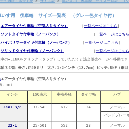
子の通販・販売TOP
>
サイズ表
>
車いす用 後車輪 サイズ一覧表 （
車いす用 後車輪 サイズ一覧表 （グレー色タイヤ付）
・
エアータイヤ付車輪（空気入りタイヤ）
［
一覧ページはこちら
］
・
ソフトタイヤ付車輪（ノーパンク）
［
一覧ページはこち
・
ハイポリマータイヤ付車輪（ノーパンク）
［
一覧ページはこちら
］
・
ソリッドタイヤ付車輪（ノーパンク）
［
一覧ページはこち
表中の→LINKをクリック（タップ）していただくと該当販売ページヘ移動でき
軸ネジ部 長さ:約50ミリ 太さ:1/2インチ（12.7mm）ピッチ:UNF（細目
●
エアータイヤ付車輪（空気入りタイヤ）
（車輪外径
幅：mm）
インチ
ISO表示
車輪外径
タイヤ幅
ハブ
24×1 3/8
37-540
612
34
ノーマル
バンドブレー
22×1
25-501
552
23
ノーマル