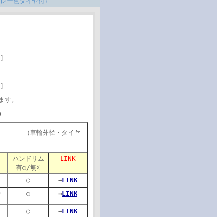
グレー色タイヤ付）
ら
］
ら
］
ます。
）
・タイヤ
ハンドリム
LINK
有○/無☓
○
→
LINK
キ
○
→
LINK
○
→
LINK