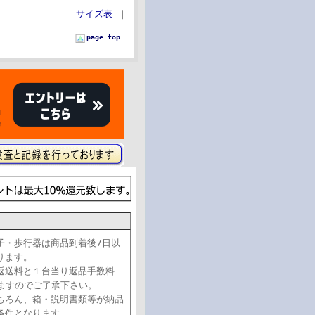
サイズ表
｜
page top
子・歩行器は商品到着後7日以
おります。
返送料と１台当り返品手数料
頂きますのでご了承下さい。
ちろん、箱・説明書類等が納品
条件となります。