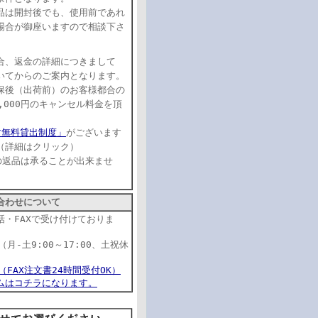
品は開封後でも、使用前であれ
場合が御座いますので相談下さ
合、返金の詳細につきまして
いてからのご案内となります。
保後（出荷前）のお客様都合の
,000円のキャンセル料金を頂
す無料貸出制度」
がございます
（詳細はクリック）
品の返品は承ることが出来ませ
合わせについて
話・FAXで受け付けておりま
22（月-土9:00～17:00、土祝休
17（FAX注文書24時間受付OK）
ムはコチラになります。