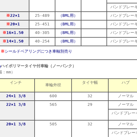
バンドブレー
※
22×1
25-489
（BML用）
バンドブレー
※
20×1
25-451
（BML用）
バンドブレー
※
16×1.50
40-305
（BML用）
バンドブレー
※
14×1.50
40-254
（BML用）
バンドブレー
※
シールドベアリングにつき車軸別売り
●
ハイポリマータイヤ付車輪（ノーパンク）
（車輪外径
幅：mm）
インチ
タイヤ幅
ハブ
車輪外径
24×1 3/8
600
32
ノーマル
22×1 3/8
565
29
ノーマル
バンドブレー
20×1 3/8
505
32
ノーマル
バンドブレー