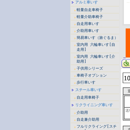
アルミ車いす
軽量自走車椅子
軽量介助車椅子
自走用車いす
介助用車いす
簡易車いす（旅ぐるま）
室内用 六輪車いす[自
走用]
室内用 六輪車いす[介
助用]
子供用シリーズ
車椅子オプション
歩行車いす
スチール車いす
送
自走用車椅子
リクライニング車いす
送
介助用
自走兼介助用
フルリクライング[スチ
ポ