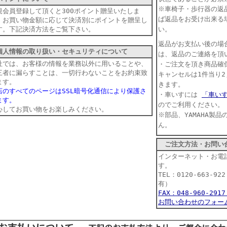
※車椅子・歩行器の返
規会員登録して頂くと300ポイント贈呈いたしま
ば返品をお受け出来る
。お買い物金額に応じて決済別にポイントを贈呈し
す。下記決済方法をご覧下さい。
い。
返品がお支払い後の場
人情報の取り扱い・セキュリティについて
は、返品のご連絡を頂
社では、お客様の情報を業務以外に用いることや、
・ご注文を頂き商品確
三者に漏らすことは、一切行わないことをお約束致
キャンセルは1件当り2
ます。
きます。
店のすべてのページはSSL暗号化通信により保護さ
・車いすには
「車い
ます。
のでご利用ください。
心してお買い物をお楽しみください。
※部品、YAMAHA製
ん。
ご注文方法・お問い
インターネット・お電
す。
TEL：0120-663-9
有）
FAX：048-960-29
お問い合わせのフォー