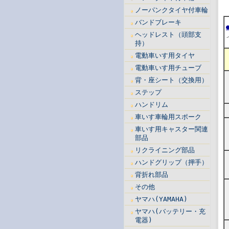
ノーパンクタイヤ付車輪
バンドブレーキ
ヘッドレスト（頭部支
持）
電動車いす用タイヤ
電動車いす用チューブ
背・座シート（交換用）
ステップ
ハンドリム
車いす車輪用スポーク
車いす用キャスター関連
部品
リクライニング部品
ハンドグリップ（押手）
背折れ部品
その他
ヤマハ(YAMAHA)
ヤマハ(バッテリー・充
電器)