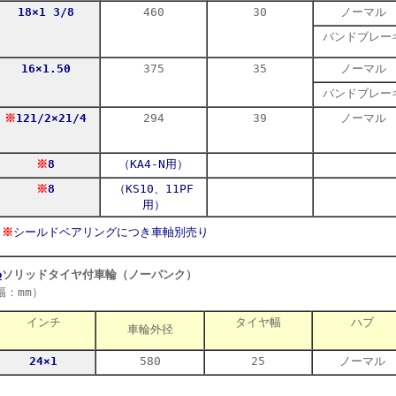
18×1 3/8
460
30
ノーマル
バンドブレー
16×1.50
375
35
ノーマル
バンドブレー
※
12
1/2×
2
1/4
294
39
ノーマル
※
8
（KA4-N用）
※
8
（KS10、11PF
用）
※
シールドベアリングにつき車軸別売り
●
ソリッドタイヤ付車輪（ノーパンク）
（車輪外
幅：mm）
インチ
タイヤ幅
ハブ
車輪外径
24×1
580
25
ノーマル