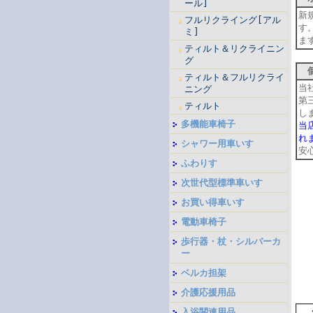
ール]
新
フルリクライング[アル
す
ミ]
ま
ティルト＆リクライニン
グ
個
ティルト＆フルリクライ
当
ニング
第
ティルト
し
多機能車椅子
当
れ
シャワー用車いす
安
ふわりす
次世代型標準車いす
お買い得車いす
電動車椅子
歩行器・杖・シルバーカ
ー
ベルカ担架
介護応援用品
入浴関連用品