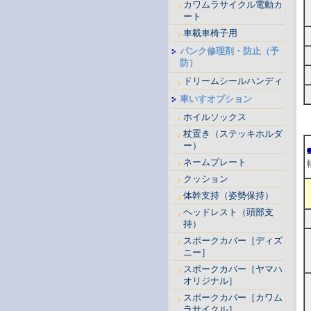
カワムラサイクル電動カ
ート
車載車椅子用
パンク修理剤・防止（予
防）
ドリームシールハンディ
車いすオプション
ホイルソックス
杖置き（ステッキホルダ
ー）
ネームプレート
クッション
体幹支持（姿勢保持）
ヘッドレスト（頭部支
持）
スポークカバー［ディズ
ニー］
スポークカバー［ヤマハ
オリジナル］
スポークカバー［カワム
ラサイクル］