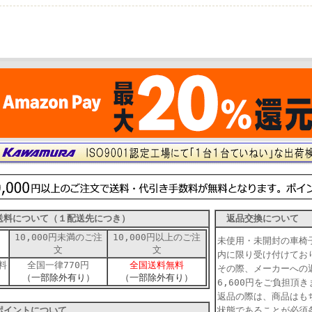
料について（１配送先につき）
返品交換について
10,000円未満のご注
10,000円以上のご注
未使用・未開封の車椅
文
文
内に限り受け付けて
料
全国一律770円
全国送料無料
その際、メーカーへの
（一部除外有り）
（一部除外有り）
6,600円をご負担
返品の際は、商品はも
イントについて
状態であることが必須