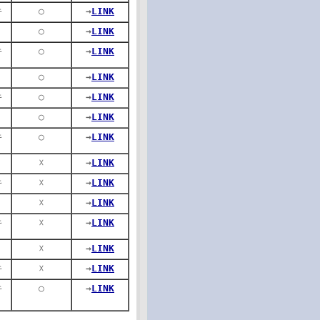
キ
○
→
LINK
○
→
LINK
キ
○
→
LINK
○
→
LINK
キ
○
→
LINK
○
→
LINK
キ
○
→
LINK
☓
→
LINK
キ
☓
→
LINK
☓
→
LINK
キ
☓
→
LINK
☓
→
LINK
キ
☓
→
LINK
キ
○
→
LINK