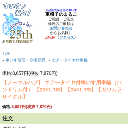
部品販売保証付の車いす
車椅子のまるこ
ご相談、ご注文
修理のご依頼は
お問い合わせ
からお気軽に
日祝休
《
アクセス
》
TOP
車いす修理・交換部品
エアータイヤ付車輪
>
>
価格:8,657円(税抜 7,870円)
【ノーマルハブ】 エアータイヤ付車いす用車輪（ハ
ンドリム付） 【22×1-3/8】【24×1-3/8】【カワムラ
サイクル】
価格:
8,657円
(税抜 7,870円)
注文