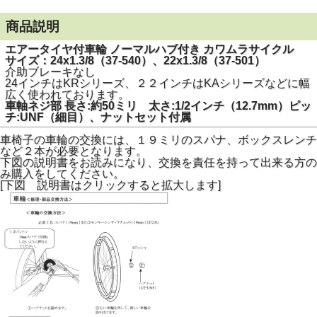
商品説明
エアータイヤ付車輪 ノーマルハブ付き カワムラサイクル
サイズ：24x1.3/8（37-540）、22x1.3/8（37-501）
介助ブレーキなし
24インチはKRシリーズ、２２インチはKAシリーズなどに幅
広く使われております。
車軸ネジ部 長さ:約50ミリ 太さ:1/2インチ（12.7mm）ピッ
チ:UNF（細目）、ナットセット付属
車椅子の車輪の交換には、１９ミリのスパナ、ボックスレンチ
など２本が必要となります。
下図の説明書をお読みになり、交換を責任を持って出来る方の
み購入をしてください。
[下図 説明書はクリックすると拡大します]