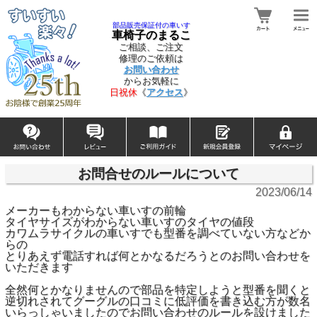
部品販売保証付の車いす
車椅子のまるこ
ご相談、ご注文
修理のご依頼は
お問い合わせ
からお気軽に
日祝休
《
アクセス
》
お問合せのルールについて
2023/06/14
メーカーもわからない車いすの前輪
タイヤサイズがわからない車いすのタイヤの値段
カワムラサイクルの車いすでも型番を調べていない方などか
らの
とりあえず電話すれば何とかなるだろうとのお問い合わせを
いただきます
全然何とかなりませんので部品を特定しようと型番を聞くと
逆切れされてグーグルの口コミに低評価を書き込む方が数名
いらっしゃいましたのでお問い合わせのルールを設けました