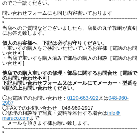
のでご一読ください。
問い合わせフォームにも同じ内容書いております
*-------------------------------------------------------------------------------------
*
当店へのご質問などございましたら、店長の丸子敦嗣が真剣
にお答え致します。
個人のお客様へ 下記は必ずお守りください。
・車いすの購入をご検討いただいているお客様［電話のお問
い合せ可］
・当店で車いすを購入済みで部品の購入の相談［電話のお問
い合せ可］
他店での購入車いすの修理・部品に関するお問合せ［電話で
のお問い合わせ不可］
下記お問い合わせフォーム又はメールにてメーカー・型番を
明記の上お問い合わせください。
◯お電話でのお問い合わせ：
0120-663-922
又は
048-960-
2907
◯FAXでのお問い合わせ 048-960-2917
◯修理の相談等で写真・資料等添付する場合は
info＠
maruco.com
まで
メールを頂きます様お願い致します。
*-------------------------------------------------------------------------------------
*