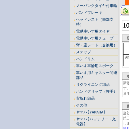
ノーパンクタイヤ付車輪
バンドブレーキ
ヘッドレスト（頭部支
持）
電動車いす用タイヤ
電動車いす用チューブ
送
背・座シート（交換用）
ステップ
送
ハンドリム
車いす車輪用スポーク
車いす用キャスター関連
ポ
部品
新
リクライニング部品
す
ハンドグリップ（押手）
ま
背折れ部品
その他
個
ヤマハ(YAMAHA)
当
第
ヤマハ(バッテリー・充
し
電器)
当