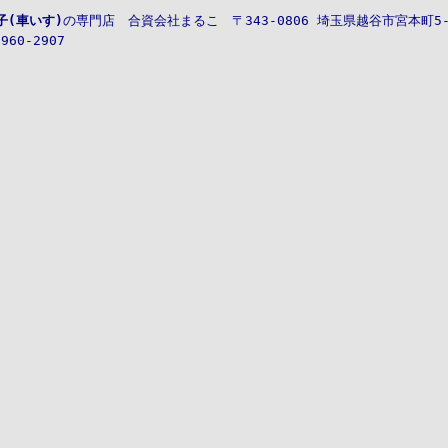
子(車いす)
の専門店
合資会社
まるこ
〒343-0806
埼玉県越谷市宮本町5-3
-960-2907