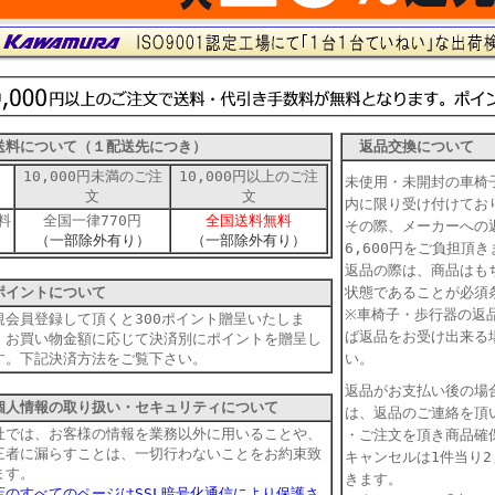
料について（１配送先につき）
返品交換について
10,000円未満のご注
10,000円以上のご注
未使用・未開封の車椅
文
文
内に限り受け付けて
料
全国一律770円
全国送料無料
その際、メーカーへの
（一部除外有り）
（一部除外有り）
6,600円をご負担
返品の際は、商品はも
イントについて
状態であることが必須
※車椅子・歩行器の返
規会員登録して頂くと300ポイント贈呈いたしま
ば返品をお受け出来る
。お買い物金額に応じて決済別にポイントを贈呈し
す。下記決済方法をご覧下さい。
い。
返品がお支払い後の場
人情報の取り扱い・セキュリティについて
は、返品のご連絡を頂
社では、お客様の情報を業務以外に用いることや、
・ご注文を頂き商品確
三者に漏らすことは、一切行わないことをお約束致
キャンセルは1件当り2
ます。
きます。
店のすべてのページはSSL暗号化通信により保護さ