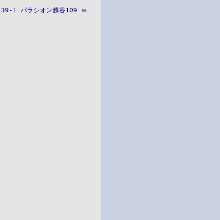
9-1 パラシオン越谷109 ℡