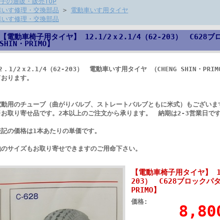
子の通販・販売TOP
車いす修理・交換部品
>
電動車いす用タイヤ
車いす修理・交換部品
【電動車椅子用タイヤ】 12.1/2ｘ2.1/4（62-203） C628ブ
SHIN・PRIMO】
2．1/2ｘ2.1/4（62-203） 電動車いす用タイヤ （CHENG SHIN・P
ております。
電動用のチューブ（曲がりバルブ、ストレートバルブともに米式）もございま
※お取り寄せ品です。2本以上のご注文から承ります。 納期は2-3営業日で
表記の価格は1本あたりの単価です。
他のサイズもお取り寄せできますのご用命下さい。
【電動車椅子用タイヤ】 12.
203） C628ブロックパタ
PRIMO】
価格:
8,8