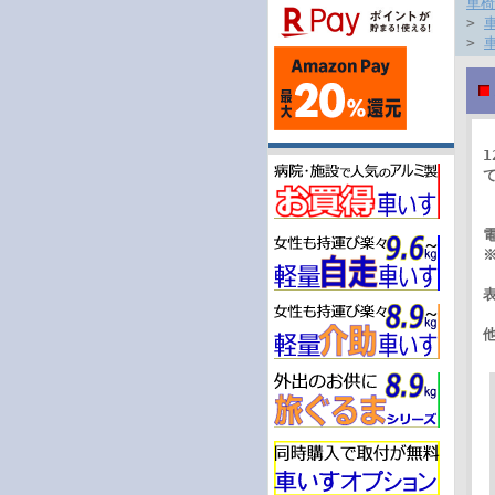
車椅
>
>
1