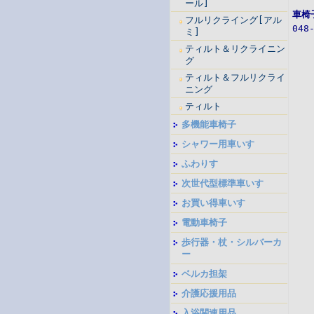
ール]
車椅
フルリクライング[アル
048
ミ]
ティルト＆リクライニン
グ
ティルト＆フルリクライ
ニング
ティルト
多機能車椅子
シャワー用車いす
ふわりす
次世代型標準車いす
お買い得車いす
電動車椅子
歩行器・杖・シルバーカ
ー
ベルカ担架
介護応援用品
入浴関連用品