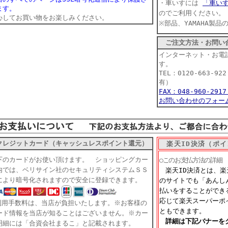
・車いすには
「車い
ます。
のでご利用ください。
心してお買い物をお楽しみください。
※部品、YAMAHA製
ご注文方法・お問い
インターネット・お電
す。
TEL：0120-663-9
有）
FAX：048-960-29
お問い合わせのフォー
クレジットカード（キャッシュレスポイント還元）
楽天ID決済（ポイ
下のカードがお使い頂けます。 ショッピングカー
○このお支払方法の詳細
内では、ベリサイン社のセキュリティシステムＳＳ
楽天ID決済とは、
により暗号化されますので安全に登録できます。
のサイトでも「あんし
払いをすることができ
応じて楽天スーパーポ
利用手数料は、当店が負担いたします。※お客様の
ともできます。
ード情報を当店が知ることはございません。※カー
詳細は下記バナーを
明細には「合資会社まるこ」と記載されます。