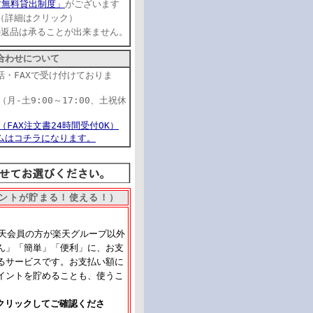
す無料貸出制度」
がございます
（詳細はクリック）
品の返品は承ることが出来ません。
合わせについて
話・FAXで受け付けておりま
22（月-土9:00～17:00、土祝休
17（FAX注文書24時間受付OK）
ムはコチラになります。
ントが貯まる！使える！）
楽天会員の方が楽天グループ以外
ん」「簡単」「便利」に、お支
るサービスです。お支払い額に
イントを貯めることも、使うこ
クリックしてご確認くださ