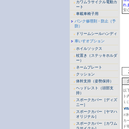
カワムラサイクル電動カ
れ
ート
安
車載車椅子用
パンク修理剤・防止（予
防）
ドリームシールハンディ
車いすオプション
ホイルソックス
杖置き（ステッキホルダ
ー）
ネームプレート
クッション
体幹支持（姿勢保持）
ヘッドレスト（頭部支
以
持）
ト
スポークカバー［ディズ
Ｌ
ニー］
スポークカバー［ヤマハ
※
オリジナル］
カ
スポークカバー［カワム
ド
ラサイクル］