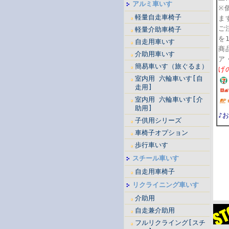
アルミ車いす
※
軽量自走車椅子
ま
ご
軽量介助車椅子
を
自走用車いす
商
介助用車いす
ア
簡易車いす（旅ぐるま）
げ
室内用 六輪車いす[自
走用]
室内用 六輪車いす[介
助用]
♪
子供用シリーズ
車椅子オプション
歩行車いす
スチール車いす
自走用車椅子
リクライニング車いす
介助用
自走兼介助用
フルリクライング[スチ