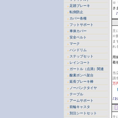
※
足踏ブレーキ
き
転倒防止
カバー各種
【
フットサポート
主
車体カバー
※
安全ベルト
ま
マーク
れ
ハンドリム
【
ステップセット
用
着
レインコート
【
ガートル（点滴）関連
当
酸素ボンベ架台
請
延長ブレーキ棒
万
ノーパンクタイヤ
テーブル
♪
アームサポート
前輪キャスタ
別注シートセット
主