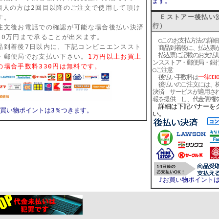
ます。
個人の方は2回目以降のご注文で使用して頂け
Ｅストアー後払い決
す。
行）
注文後お電話での確認が可能な場合
後払い決済
10万円まで承ることが出来ます。
○このお支払方法の詳細
品到着後7日以内に、下記コンビニエンススト
商品到着後に、払込票が
払込票に記載のお支払期
・郵便局でお支払い下さい。
1万円以上お買上
ンスストア・郵便局・銀
の場合手数料330円は無料です。
○ご注意
後払い手数料は
一律33
後払いのご注文には、株
決済 サービスが適用さ
報を提供 し、代金債権
詳細は下記バナーを
お買い物ポイントは3％つきます。
い。
♪お買い物ポイント