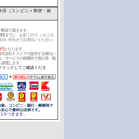
済（コンビニ＋郵便・銀
郵送で届きます。
限までに、お近くのコ ンビニエ
行のいずれかでお支払いください。
0円
となります
式会社Ｅストアの提供する後払い
れ、サービスの範囲内で個人情 報
を譲渡します。
クリックしてご確認くださ
は1％つきます。