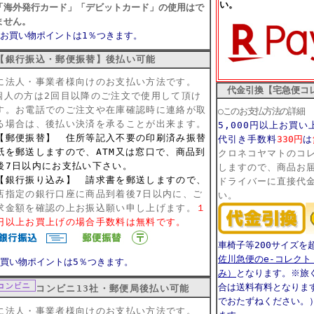
い。
「海外発行カード」「デビットカード」の使用はで
ません。
♪お買い物ポイントは1％つきます。
銀行振込・郵便振替】
後払い可能
に法人・事業者様向けのお支払い方法です。
代金引換【宅急便コ
個人の方は2回目以降のご注文で使用して頂け
す。
お電話でのご注文や在庫確認時に連絡が取
○このお支払方法の詳細
る場合は、後払い決済を承ることが出来ます。
5,000円以上お買
郵便振替】 住所等記入不要の印刷済み振替
代引き手数料
330円
は
紙を郵送しますので、ATM又は窓口で、商品到
クロネコヤマトのコ
後7日以内にお支払い下さい。
しますので、商品お
銀行振り込み】 請求書を郵送しますので、
ドライバーに直接代
店指定の銀行口座に商品到着後7日以内に、ご
い。
求金額を確認の上お振込願い申し上げます。
１
円以上お買上げの場合手数料は無料です。
車椅子等200サイズを
佐川急便のe-コレク
お買い物ポイントは5％つきます。
み）
となります。※旅
合は送料有料となりま
コンビニ13社・郵便局後払い可能
でおたずねください。
に法人・事業者様向けのお支払い方法です。