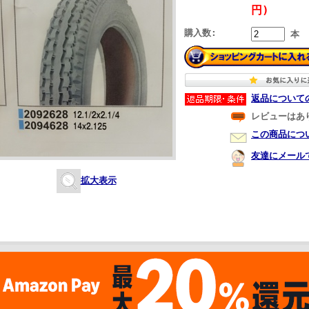
円)
購入数:
本
返品について
レビューはあ
この商品につ
友達にメール
拡大表示