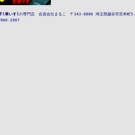
子(車いす)
の専門店
合資会社
まるこ
〒343-0806
埼玉県越谷市宮本町5-3
-960-2907