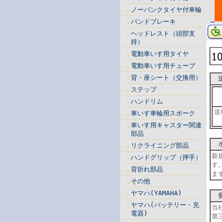
ノーパンクタイヤ付車輪
バンドブレーキ
ヘッドレスト（頭部支
持）
電動車いす用タイヤ
電動車いす用チューブ
背・座シート（交換用）
送
ステップ
ハンドリム
送
車いす車輪用スポーク
車いす用キャスター関連
部品
ポ
リクライニング部品
新
ハンドグリップ（押手）
す
背折れ部品
ま
その他
ヤマハ(YAMAHA)
個
ヤマハ(バッテリー・充
当
電器)
第