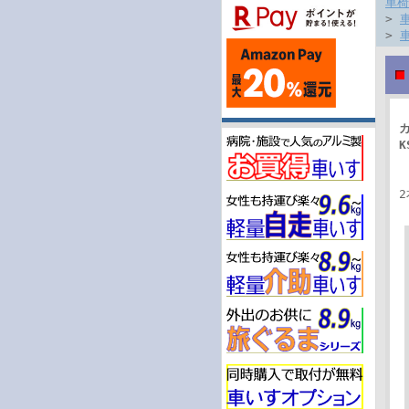
車椅
>
>