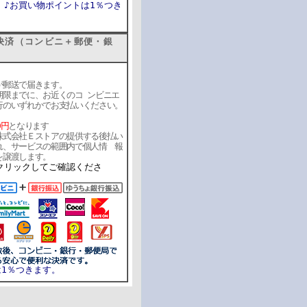
）
♪お買い物ポイントは1％つき
済（コンビニ＋郵便・銀
郵送で届きます。
限までに、お近くのコ ンビニエ
行のいずれかでお支払いください。
0円
となります
式会社Ｅストアの提供する後払い
れ、サービスの範囲内で個人情 報
を譲渡します。
クリックしてご確認くださ
は1％つきます。