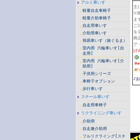
アルミ車いす
主
軽量自走車椅子
※
軽量介助車椅子
ま
自走用車いす
ご
を
介助用車いす
商
簡易車いす（旅ぐるま）
ア
室内用 六輪車いす[自
げ
走用]
室内用 六輪車いす[介
助用]
子供用シリーズ
♪
車椅子オプション
歩行車いす
スチール車いす
自走用車椅子
リクライニング車いす
介助用
自走兼介助用
フルリクライング[スチ