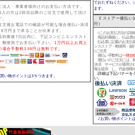
でおたずねください。
に法人・事業者様向けのお支払い方法です。
ます。
個人の方は2回目以降のご注文で使用して頂け
Ｅストアー後払い決
す。
行）
注文後お電話での確認が可能な場合
後払い決済
10万円まで承ることが出来ます。
○このお支払方法の詳細
品到着後7日以内に、下記コンビニエンススト
商品到着後に、払込票が
払込票に記載のお支払期
・郵便局でお支払い下さい。
1万円以上お買上
ンスストア・郵便局・銀
の場合手数料330円は無料です。
○ご注意
後払い手数料は
一律33
後払いのご注文には、株
決済 サービスが適用さ
報を提供 し、代金債権
詳細は下記バナーを
お買い物ポイントは3％つきます。
い。
♪お買い物ポイント