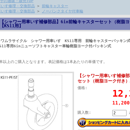
子の通販・販売TOP
車いす修理・交換部品
>
前輪キャスター
車いす修理・交換部品
>
ノーパンクタイヤ付車輪
【シャワー用車いす補修部品】6in前輪キャスターセット（樹脂
【KS11用】
カワムラサイクル シャワー用車いす KS11専用 前輪キャスターパッキン
KS11専用6inニューソフトキャスター車輪樹脂ヨーク付パッキン式
2本以上のご購入となります。表記価格は1本あたりの単価です。
【シャワー用車いす補修部
セット（樹脂ヨーク付き）
価格:
12
11,20
購入数: