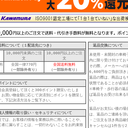
料について（１配送先につき）
返品交換について
10,000円未満のご注
10,000円以上のご注
未使用・未開封の車椅
文
文
内に限り受け付けて
料
全国一律770円
全国送料無料
その際、メーカーへの
（一部除外有り）
（一部除外有り）
6,600円をご負担
返品の際は、商品はも
イントについて
状態であることが必須
※車椅子・歩行器の返
規会員登録して頂くと300ポイント贈呈いたしま
ば返品をお受け出来る
。お買い物金額に応じて決済別にポイントを贈呈し
す。下記決済方法をご覧下さい。
い。
返品がお支払い後の場
人情報の取り扱い・セキュリティについて
は、返品のご連絡を頂
社では、お客様の情報を業務以外に用いることや、
・ご注文を頂き商品確
三者に漏らすことは、一切行わないことをお約束致
キャンセルは1件当り2