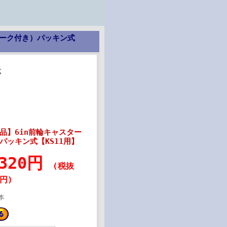
ヨーク付き）パッキン式
式
品】6in前輪キャスター
パッキン式【KS11用】
,320円
(税抜
0円)
本