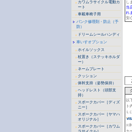
カワムラサイクル電動カ
し
ート
当
れ
車載車椅子用
安
パンク修理剤・防止（予
防）
ドリームシールハンディ
車いすオプション
ホイルソックス
杖置き（ステッキホルダ
ー）
ネームプレート
クッション
体幹支持（姿勢保持）
ヘッドレスト（頭部支
持）
以
スポークカバー［ディズ
ト
ニー］
Ｌ
スポークカバー［ヤマハ
オリジナル］
※
スポークカバー［カワム
カ
ラサイクル］