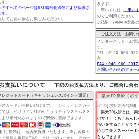
ます。
きます。
店のすべてのページはSSL暗号化通信により保護さ
・車いすには
「車い
ます。
のでご利用ください。
心してお買い物をお楽しみください。
※部品、YAMAHA製
ご注文方法・お問い
インターネット・お電
す。
TEL：0120-663-9
有）
FAX：048-960-29
お問い合わせのフォー
クレジットカード（キャッシュレスポイント還元）
楽天ID決済（ポイ
下のカードがお使い頂けます。 ショッピングカー
○このお支払方法の詳細
内では、ベリサイン社のセキュリティシステムＳＳ
楽天ID決済とは、
により暗号化されますので安全に登録できます。
のサイトでも「あんし
払いをすることができ
応じて楽天スーパーポ
利用手数料は、当店が負担いたします。※お客様の
ともできます。
ード情報を当店が知ることはございません。※カー