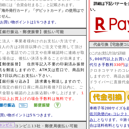
詳細は下記バナーを
明細には「合資会社まるこ」と記載されます。
い。
「海外発行カード」「デビットカード」の使用はで
ません。
♪お買い物ポイントは1％つきます。
銀行振込・郵便振替】
後払い可能
に法人・事業者様向けのお支払い方法です。
代金引換【宅急便コ
個人の方は2回目以降のご注文で使用して頂け
す。
お電話でのご注文や在庫確認時に連絡が取
○このお支払方法の詳細
る場合は、後払い決済を承ることが出来ます。
5,000円以上お買
郵便振替】 住所等記入不要の印刷済み振替
代引き手数料
330円
は
紙を郵送しますので、ATM又は窓口で、商品到
クロネコヤマトのコ
後7日以内にお支払い下さい。
しますので、商品お
銀行振り込み】 請求書を郵送しますので、
ドライバーに直接代
店指定の銀行口座に商品到着後7日以内に、ご
い。
求金額を確認の上お振込願い申し上げます。
１
円以上お買上げの場合手数料は無料です。
車椅子等200サイズを
佐川急便のe-コレク
お買い物ポイントは5％つきます。
み）
となります。※旅
合は送料有料となりま
コンビニ13社・郵便局後払い可能