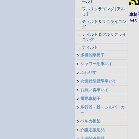
ール]
フルリクライング[アル
ミ]
車椅
048
ティルト＆リクライニン
グ
ティルト＆フルリクライ
ニング
ティルト
多機能車椅子
シャワー用車いす
ふわりす
次世代型標準車いす
お買い得車いす
電動車椅子
歩行器・杖・シルバーカ
ー
ベルカ担架
介護応援用品
入浴関連用品