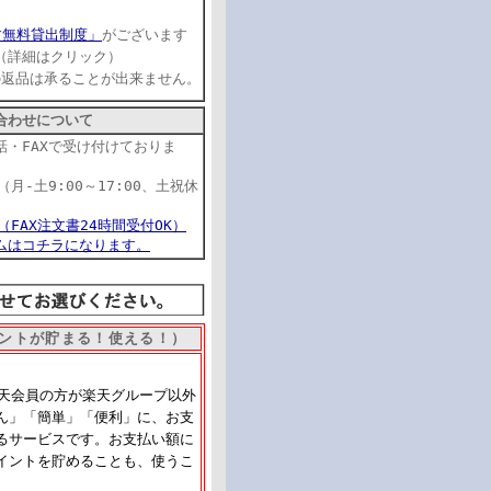
す無料貸出制度」
がございます
（詳細はクリック）
品の返品は承ることが出来ません。
合わせについて
話・FAXで受け付けておりま
22（月-土9:00～17:00、土祝休
17（FAX注文書24時間受付OK）
ムはコチラになります。
ントが貯まる！使える！）
楽天会員の方が楽天グループ以外
ん」「簡単」「便利」に、お支
るサービスです。お支払い額に
イントを貯めることも、使うこ