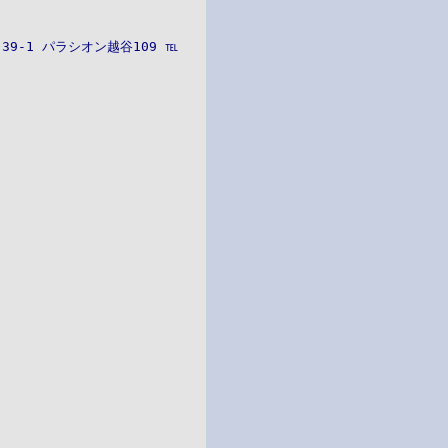
9-1 パラシオン越谷109 ℡