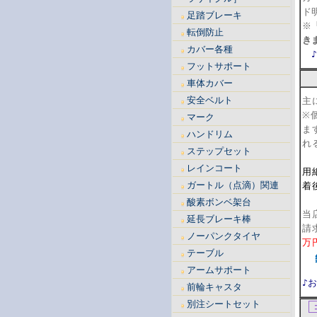
ド
足踏ブレーキ
※
転倒防止
き
カバー各種
フットサポート
【
車体カバー
安全ベルト
主
※
マーク
ま
ハンドリム
れ
ステップセット
【
レインコート
用
ガートル（点滴）関連
着
【
酸素ボンベ架台
当
延長ブレーキ棒
請
ノーパンクタイヤ
万
テーブル
アームサポート
♪
前輪キャスタ
別注シートセット