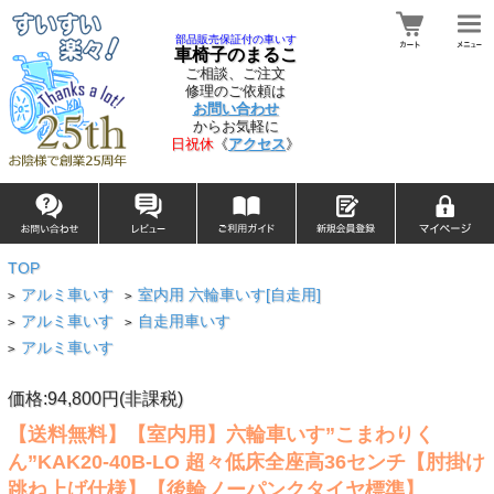
部品販売保証付の車いす
車椅子のまるこ
ご相談、ご注文
修理のご依頼は
お問い合わせ
からお気軽に
日祝休
《
アクセス
》
TOP
アルミ車いす
室内用 六輪車いす[自走用]
>
>
アルミ車いす
自走用車いす
>
>
アルミ車いす
>
価格:94,800円(非課税)
【送料無料】【室内用】六輪車いす”こまわりく
ん”KAK20-40B-LO 超々低床全座高36センチ【肘掛け
跳ね上げ仕様】【後輪ノーパンクタイヤ標準】