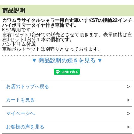
商品説明
カワムラサイクルシャワー用自走車いすKS7の後輪22インチ
ハイポリマータイヤ付き車輪です。
KS7専用です。
左右1セット1台分での販売とさせて頂きます。表示価格は左
右1セット1台分１本の価格です。
ハンドリム付属
車軸ボルトセットは別売りとなっております。
不明な点など御座いましたらお尋ねください。
▼ 商品説明の続きを見る ▼
※他社の車椅子へは適合いたしません。
お店のトップへ戻る
カートを見る
マイページへ
お客様の声を見る