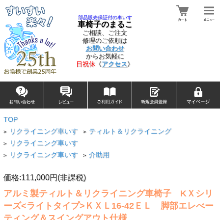
部品販売保証付の車いす
車椅子のまるこ
ご相談、ご注文
修理のご依頼は
お問い合わせ
からお気軽に
日祝休
《
アクセス
》
TOP
リクライニング車いす
ティルト＆リクライニング
>
>
リクライニング車いす
>
リクライニング車いす
介助用
>
>
価格:111,000円(非課税)
アルミ製ティルト＆リクライニング車椅子 KＸシリ
ーズ<ライトタイプ>ＫＸＬ16-42ＥＬ 脚部エレべー
ティング＆スイングアウト仕様