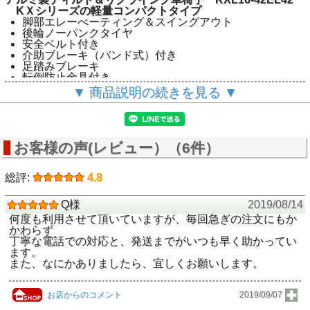
KＸシリーズの軽量コンパクトタイプ
脚部エレーべーティング＆スイングアウト
後輪ノーパンクタイヤ
安全ベルト付き
介助ブレーキ（バンド式）付き
足踏みブレーキ
転倒防止金具付き
ページが作成途中ですが お買い求め頂けます。＜店長 丸
▼ 商品説明の続きを見る ▼
子＞
お客様の声(レビュー）（6件）
総評:
4.8
Q様
2019/08/14
何度も利用させて頂いていますが、毎回急ぎの注文にもか
かわらず
丁寧な電話での対応と、発送までがいつも早く助かってい
ます。
また、なにかありましたら、宜しくお願いします。
お店からのコメント
2019/09/07