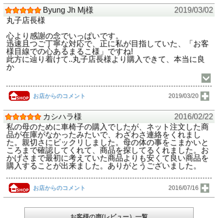
Byung Jh Mj様
2019/03/02
丸子店長様
心より感謝の念でいっぱいです。
迅速且つご丁寧な対応で、正に私が目指していた、「お客
様目線での心あるまるこ様」ですね!
此方に辿り着けて..丸子店長様より購入できて、本当に良
か
お店からのコメント
2019/03/20
カシハラ様
2016/02/22
私の母のために車椅子の購入でしたが、ネット注文した商
品が在庫がなかったみたいで、わざわさ連絡をくれまし
た。親切さにビックリしました。母の体の事をこまかいと
ころまで確認してくれて、商品を探してるくれました。お
かげさまで最初に考えていた商品よりも安くて良い商品を
購入することが出来ました。ありがとうございました。
お店からのコメント
2016/07/16
お客様の声(レビュー）一覧