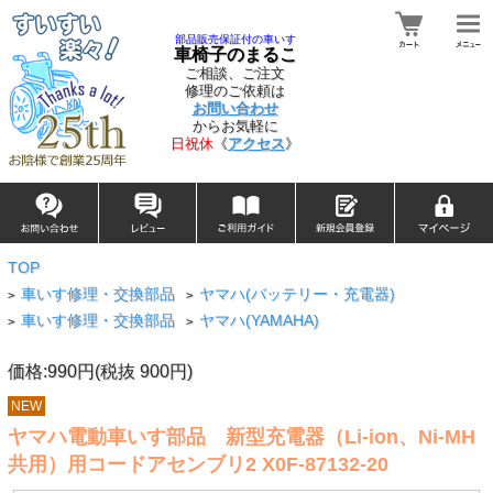
部品販売保証付の車いす
車椅子のまるこ
ご相談、ご注文
修理のご依頼は
お問い合わせ
からお気軽に
日祝休
《
アクセス
》
TOP
車いす修理・交換部品
ヤマハ(バッテリー・充電器)
>
>
車いす修理・交換部品
ヤマハ(YAMAHA)
>
>
価格:990円(税抜 900円)
NEW
ヤマハ電動車いす部品 新型充電器（Li-ion、Ni-MH
共用）用コードアセンブリ2 X0F-87132-20