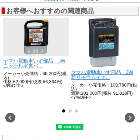
非常に悲しいことですが虚偽の申告をされて購入される方が
多くいらっしゃいます。
お客様へおすすめの関連商品
一時的に在庫切れといたしますが、充電器を購入されている
方への販売は致しますのでお問い合わせより連絡をお願いい
たします。
ヤマハ電動車いす部品 JW
ニッケル水素バ...
ヤマハ電動車いす部品 JW
メーカー小売価格：68,200円(税
型
新リチウムイオ...
込)
価格:62,000円(税抜 56,364円)
メーカー小売価格：109,780円(税
<9%OFF>
込)
価格:101,000円(税抜 91,818円)
<7%OFF>