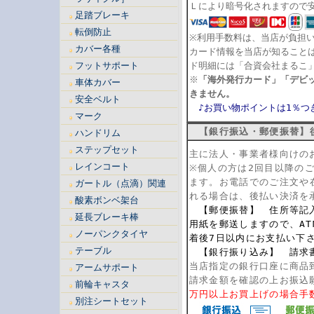
Ｌにより暗号化されますので
足踏ブレーキ
転倒防止
※利用手数料は、当店が負担
カバー各種
カード情報を当店が知ること
フットサポート
ド明細には「合資会社まるこ
※
「海外発行カード」「デビ
車体カバー
きません。
安全ベルト
♪お買い物ポイントは1％つ
マーク
【銀行振込・郵便振替】
ハンドリム
ステップセット
主に法人・事業者様向けの
レインコート
※個人の方は2回目以降の
ます。
お電話でのご注文や
ガートル（点滴）関連
れる場合は、後払い決済を
酸素ボンベ架台
【郵便振替】 住所等記
延長ブレーキ棒
用紙を郵送しますので、AT
ノーパンクタイヤ
着後7日以内にお支払い下
テーブル
【銀行振り込み】 請求
当店指定の銀行口座に商品
アームサポート
請求金額を確認の上お振込
前輪キャスタ
万円以上お買上げの場合手
別注シートセット