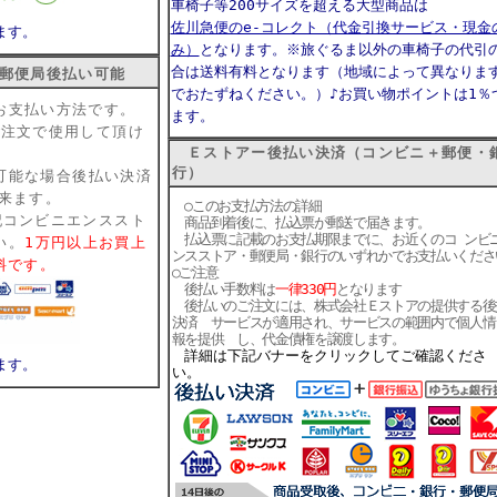
車椅子等200サイズを超える大型商品は
佐川急便のe-コレクト（代金引換サービス・現金
ます。
み）
となります。※旅ぐるま以外の車椅子の代引
合は送料有料となります（地域によって異なりま
・郵便局後払い可能
でおたずねください。）
♪お買い物ポイントは1％
お支払い方法です。
ます。
ご注文で使用して頂け
Ｅストアー後払い決済（コンビニ＋郵便・
行）
可能な場合
後払い決済
出来ます。
○このお支払方法の詳細
記コンビニエンススト
商品到着後に、払込票が郵送で届きます。
払込票に記載のお支払期限までに、お近くのコ ンビ
い。
1万円以上お買上
ンスストア・郵便局・銀行のいずれかでお支払いくださ
料です。
○ご注意
後払い手数料は
一律330円
となります
後払いのご注文には、株式会社Ｅストアの提供する後
決済 サービスが適用され、サービスの範囲内で個人情
報を提供 し、代金債権を譲渡します。
詳細は下記バナーをクリックしてご確認くださ
ます。
い。