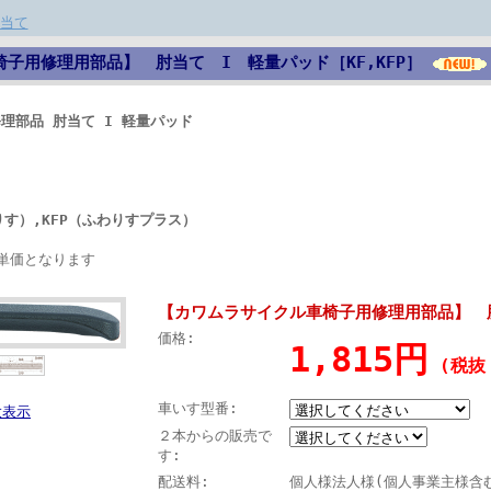
当て
子用修理用部品】 肘当て I 軽量パッド［KF,KFP］
理部品 肘当て I 軽量パッド
＞
す）,KFP（ふわりすプラス）
単価となります
【カワムラサイクル車椅子用修理用部品】 肘
価格:
1,815円
(税抜 
車いす型番:
大表示
２本からの販売で
す:
配送料:
個人様法人様(個人事業主様含