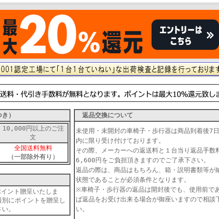
つき）
返品交換について
10,000円以上のご注
未使用・未開封の車椅子・歩行器は商品到着後7
文
内に限り受け付けております。
全国送料無料
その際、メーカーへの返送料と１台当り返品手数
（一部除外有り）
6,600円をご負担頂きますのでご了承下さい。
返品の際は、商品はもちろん、箱・説明書類等が
状態であることが必須条件となります。
※車椅子・歩行器の返品は開封後でも、使用前で
ポイント贈呈いたしま
ば返品をお受け出来る場合が御座いますので相談
済別にポイントを贈呈し
さい。
い。