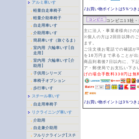
アルミ車いす
♪お買い物ポイントは5％つき
軽量自走車椅子
軽量介助車椅子
コンビニ13社
自走用車いす
主に法人・事業者様向けの
介助用車いす
※個人の方は2回目以降の
簡易車いす（旅ぐるま）
ます。
室内用 六輪車いす[自
ご注文後お電話での確認が
走用]
を10万円まで承ることが
室内用 六輪車いす[介
商品到着後7日以内に、下
助用]
ア・郵便局でお支払い下さ
子供用シリーズ
げの場合手数料330円は無
車椅子オプション
歩行車いす
スチール車いす
♪お買い物ポイントは3％つき
自走用車椅子
リクライニング車いす
介助用
自走兼介助用
フルリクライング[スチ