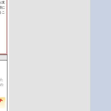
お支
額に
うこ
た
の