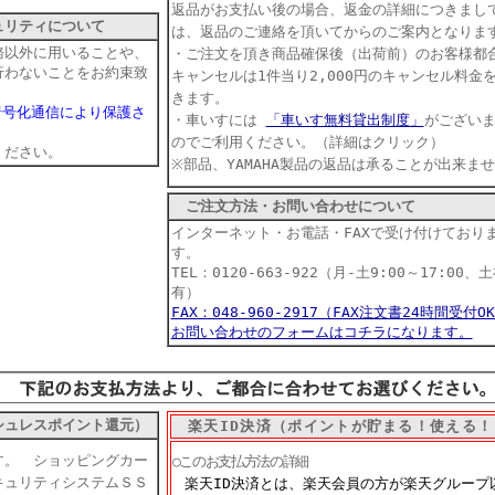
返品がお支払い後の場合、返金の詳細につきまし
リティについて
は、返品のご連絡を頂いてからのご案内となりま
務以外に用いることや、
・ご注文を頂き商品確保後（出荷前）のお客様都
行わないことをお約束致
キャンセルは1件当り2,000円のキャンセル料金
きます。
暗号化通信により保護さ
・車いすには
「車いす無料貸出制度」
がござい
のでご利用ください。（詳細はクリック）
ください。
※部品、YAMAHA製品の返品は承ることが出来ま
ご注文方法・お問い合わせについて
インターネット・お電話・FAXで受け付けており
す。
TEL：0120-663-922（月-土9:00～17:00、
有）
FAX：048-960-2917（FAX注文書24時間受付O
お問い合わせのフォームはコチラになります。
シュレスポイント還元）
楽天ID決済（ポイントが貯まる！使える！
す。 ショッピングカー
○このお支払方法の詳細
キュリティシステムＳＳ
楽天ID決済とは、楽天会員の方が楽天グループ