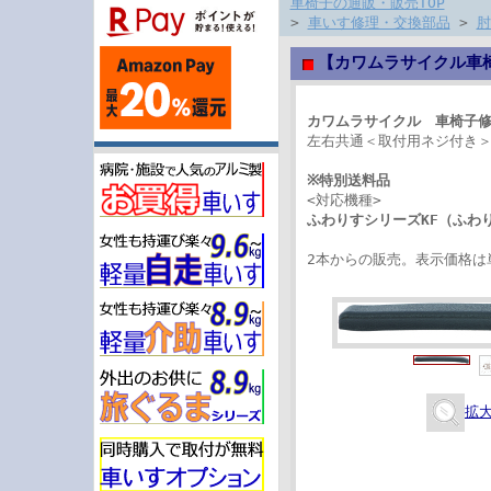
車椅子の通販・販売TOP
>
車いす修理・交換部品
>
肘
【カワムラサイクル車椅
カワムラサイクル 車椅子修
左右共通＜取付用ネジ付き
※特別送料品
<対応機種>
ふわりすシリーズKF（ふわり
2本からの販売。表示価格は
拡