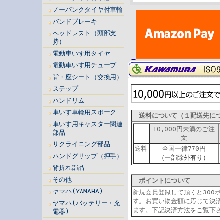
ノーパンクタイヤ付車輪
バンドブレーキ
ヘッドレスト（頭部支
持）
電動車いす用タイヤ
電動車いす用チューブ
背・座シート（交換用）
ステップ
ハンドリム
車いす車輪用スポーク
送料について（１配送先に
車いす用キャスター関連
10,000円未満のご注
部品
文
リクライニング部品
送料
全国一律770円
ハンドグリップ（押手）
（一部除外有り）
背折れ部品
その他
ポイントについて
ヤマハ(YAMAHA)
新規会員登録して頂くと300
す。お買い物金額に応じて決
ヤマハ(バッテリー・充
ます。下記決済方法をご覧下
電器)