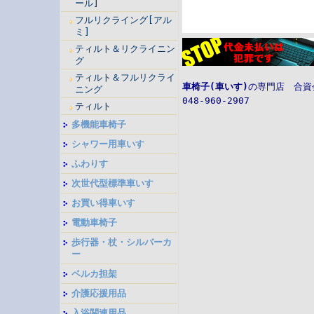
ール]
フルリクライング[アル
ミ]
ティルト＆リクライニン
グ
ティルト＆フルリクライ
車椅子(車いす)
の専門店
合資
ニング
048-960-2907
ティルト
多機能車椅子
シャワー用車いす
ふわりす
次世代型標準車いす
お買い得車いす
電動車椅子
歩行器・杖・シルバーカ
ー
ベルカ担架
介護応援用品
入浴関連用品