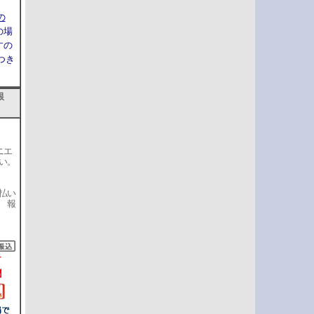
の
の場
すの
つき
銀
ニエ
い。
払い
 報