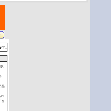
日以
料
納品
あれ
下さ