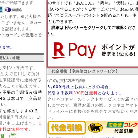
安全に登録できます。
のサイトでも「あんしん」「簡単」「便利」に、
払いをすることができるサービスです。お支払い
応じて楽天スーパーポイントを貯めることも、使
いたします。※お客様の
ともできます。
はございません。※カー
詳細は下記バナーをクリックしてご確認くださ
」と記載されます。
い。
ットカード」の使用はで
きます。
後払い可能
お支払い方法です。
代金引換【宅急便コレクトサービス】
ご注文で使用して頂け
在庫確認時に連絡が取
○このお支払方法の詳細
承ることが出来ます。
5,000円以上お買い上げの場合、
入不要の印刷済み振替
代引き手数料
330円
は
無料
となります。
M又は窓口で、商品到
クロネコヤマトのコレクトサービスでお届けい
さい。
しますので、商品お届けの際、クロネコヤマト
書を郵送しますので、
ドライバーに直接代金を現金でお支払いくださ
到着後7日以内に、ご
い。
願い申し上げます。
１
数料は無料です。