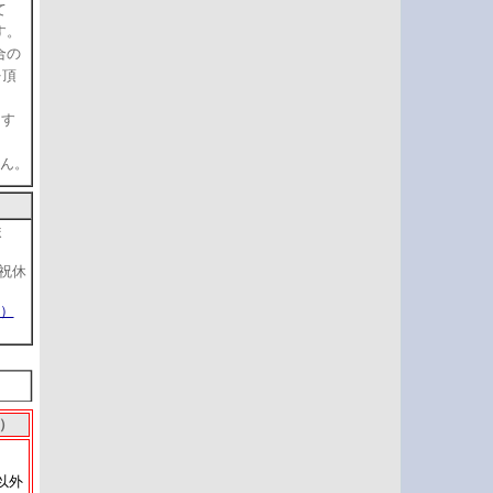
て
す。
合の
を頂
ます
せん。
ま
土祝休
K）
）
以外