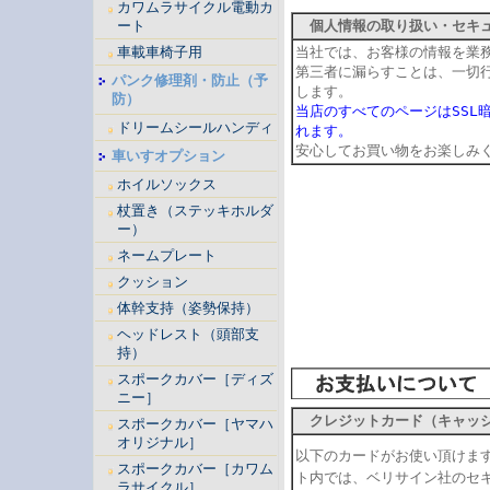
カワムラサイクル電動カ
ート
個人情報の取り扱い・セキュ
車載車椅子用
当社では、お客様の情報を業
第三者に漏らすことは、一切
パンク修理剤・防止（予
します。
防）
当店のすべてのページはSSL
ドリームシールハンディ
れます。
安心してお買い物をお楽しみ
車いすオプション
ホイルソックス
杖置き（ステッキホルダ
ー）
ネームプレート
クッション
体幹支持（姿勢保持）
ヘッドレスト（頭部支
持）
スポークカバー［ディズ
ニー］
クレジットカード（キャッ
スポークカバー［ヤマハ
オリジナル］
以下のカードがお使い頂けま
スポークカバー［カワム
ト内では、ベリサイン社のセ
ラサイクル］