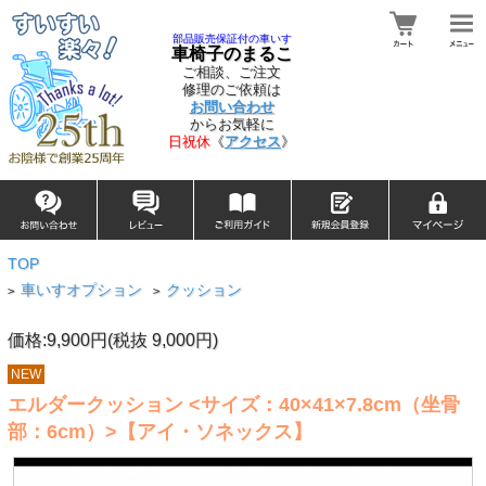
部品販売保証付の車いす
車椅子のまるこ
ご相談、ご注文
修理のご依頼は
お問い合わせ
からお気軽に
日祝休
《
アクセス
》
TOP
車いすオプション
クッション
>
>
価格:9,900円(税抜 9,000円)
NEW
エルダークッション <サイズ：40×41×7.8cm（坐骨
部：6cm）>【アイ・ソネックス】