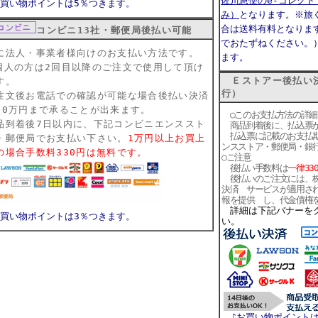
佐川急便のe-コレク
お買い物ポイントは5％つきます。
み）
となります。※旅
合は送料有料となりま
コンビニ13社・郵便局後払い可能
でおたずねください。
に法人・事業者様向けのお支払い方法です。
ます。
個人の方は2回目以降のご注文で使用して頂け
Ｅストアー後払い決
す。
行）
注文後お電話での確認が可能な場合
後払い決済
10万円まで承ることが出来ます。
○このお支払方法の詳細
品到着後7日以内に、下記コンビニエンススト
商品到着後に、払込票が
払込票に記載のお支払期
・郵便局でお支払い下さい。
1万円以上お買上
ンスストア・郵便局・銀
の場合手数料330円は無料です。
○ご注意
後払い手数料は
一律33
後払いのご注文には、株
決済 サービスが適用さ
報を提供 し、代金債権
詳細は下記バナーを
お買い物ポイントは3％つきます。
い。
♪お買い物ポイント