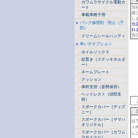
カワムラサイクル電動カ
ート
当
第
車載車椅子用
し
パンク修理剤・防止（予
当
防）
れ
安
ドリームシールハンディ
車いすオプション
ホイルソックス
杖置き（ステッキホルダ
ー）
ネームプレート
クッション
体幹支持（姿勢保持）
ヘッドレスト（頭部支
持）
スポークカバー［ディズ
ニー］
スポークカバー［ヤマハ
以
オリジナル］
ト
スポークカバー［カワム
Ｌ
ラサイクル］