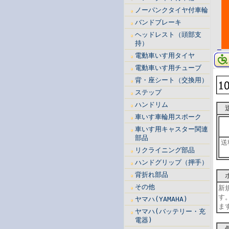
ノーパンクタイヤ付車輪
バンドブレーキ
ヘッドレスト（頭部支
持）
電動車いす用タイヤ
電動車いす用チューブ
背・座シート（交換用）
ステップ
ハンドリム
送
車いす車輪用スポーク
車いす用キャスター関連
部品
送
リクライニング部品
ハンドグリップ（押手）
背折れ部品
ポ
その他
新
す
ヤマハ(YAMAHA)
ま
ヤマハ(バッテリー・充
電器)
個