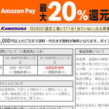
料について（１配送先につき）
返品交換について
10,000円未満のご注
10,000円以上のご注
未使用・未開封の車椅
文
文
内に限り受け付けて
料
全国一律770円
全国送料無料
その際、メーカーへの
（一部除外有り）
（一部除外有り）
6,600円をご負担
返品の際は、商品はも
イントについて
状態であることが必須
※車椅子・歩行器の返
規会員登録して頂くと300ポイント贈呈いたしま
ば返品をお受け出来る
。お買い物金額に応じて決済別にポイントを贈呈し
す。下記決済方法をご覧下さい。
い。
返品がお支払い後の場
人情報の取り扱い・セキュリティについて