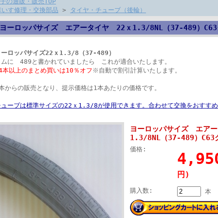
子の通販・販売TOP
車いす修理・交換部品
>
タイヤ・チューブ（後輪）
ヨーロッパサイズ エアータイヤ 22ｘ1.3/8NL（37-489）C6
ーロッパサイズ22ｘ1.3/8（37-489）
リムに 489と書かれていましたら これが適合いたします。
●4本以上のまとめ買いは10％オフ
※自動で割引計算いたします。
2本からの販売となり、提示価格は1本あたりの価格です。
チューブは標準サイズの22ｘ1.3/8が使用できます。合わせて交換をおすす
ヨーロッパサイズ エアー
1.3/8NL（37-489）C6
価格:
4,9
円)
購入数:
本