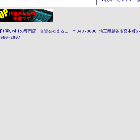
子(車いす)
の専門店
合資会社
まるこ
〒343-0806
埼玉県越谷市宮本町5-3
-960-2907