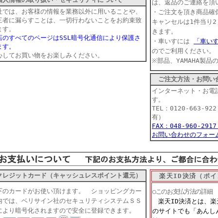
は、返品のご連絡を頂
社では、お客様の情報を業務以外に用いることや、
・ご注文を頂き商品確
三者に漏らすことは、一切行わないことをお約束致
キャンセルは1件当り2
ます。
きます。
店のすべてのページはSSL暗号化通信により保護さ
・車いすには
「車い
ます。
のでご利用ください。
心してお買い物をお楽しみください。
※部品、YAMAHA製
ご注文方法・お問い
インターネット・お電
す。
TEL：0120-663-9
有）
FAX：048-960-29
お問い合わせのフォー
クレジットカード（キャッシュレスポイント還元）
楽天ID決済（ポイ
下のカードがお使い頂けます。 ショッピングカー
○このお支払方法の詳細
内では、ベリサイン社のセキュリティシステムＳＳ
楽天ID決済とは、
により暗号化されますので安全に登録できます。
のサイトでも「あんし