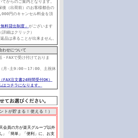
いてからのご案内となります。
保後（出荷前）のお客様都合の
,000円のキャンセル料金を頂
す無料貸出制度」
がございます
（詳細はクリック）
品の返品は承ることが出来ません。
合わせについて
話・FAXで受け付けておりま
22（月-土9:00～17:00、土祝休
17（FAX注文書24時間受付OK）
ムはコチラになります。
ントが貯まる！使える！）
楽天会員の方が楽天グループ以外
ん」「簡単」「便利」に、お支