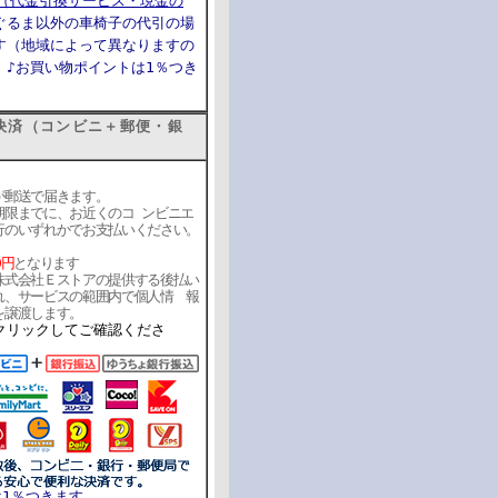
ト（代金引換サービス・現金の
ぐるま以外の車椅子の代引の場
す（地域によって異なりますの
）
♪お買い物ポイントは1％つき
済（コンビニ＋郵便・銀
郵送で届きます。
限までに、お近くのコ ンビニエ
行のいずれかでお支払いください。
0円
となります
式会社Ｅストアの提供する後払い
れ、サービスの範囲内で個人情 報
を譲渡します。
クリックしてご確認くださ
は1％つきます。