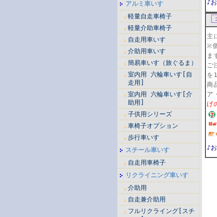
♪
アルミ車いす
軽量自走車椅子
軽量介助車椅子
主
自走用車いす
※
介助用車いす
ま
簡易車いす（旅ぐるま）
ご
室内用 六輪車いす[自
を
走用]
商
室内用 六輪車いす[介
ア
助用]
げ
子供用シリーズ
車椅子オプション
歩行車いす
♪
スチール車いす
自走用車椅子
リクライニング車いす
介助用
自走兼介助用
フルリクライング[スチ