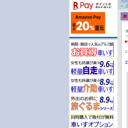
車椅
>
ヨ