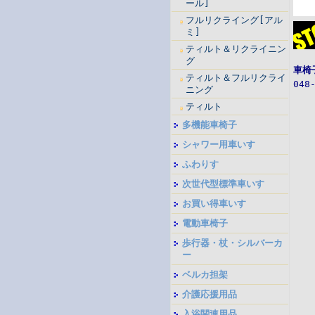
ール]
フルリクライング[アル
ミ]
ティルト＆リクライニン
グ
車椅
ティルト＆フルリクライ
048
ニング
ティルト
多機能車椅子
シャワー用車いす
ふわりす
次世代型標準車いす
お買い得車いす
電動車椅子
歩行器・杖・シルバーカ
ー
ベルカ担架
介護応援用品
入浴関連用品