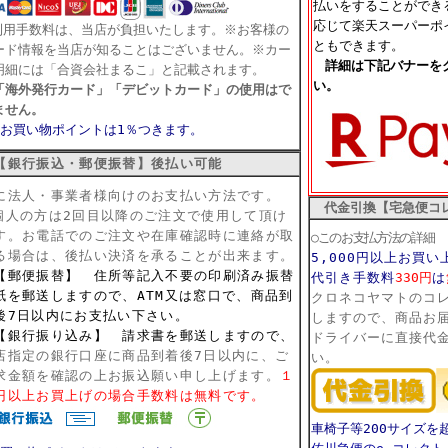
払いをすることができ
応じて楽天スーパーポ
利用手数料は、当店が負担いたします。※お客様の
ともできます。
ード情報を当店が知ることはございません。※カー
詳細は下記バナーを
明細には「合資会社まるこ」と記載されます。
い。
「海外発行カード」「デビットカード」の使用はで
ません。
♪お買い物ポイントは1％つきます。
銀行振込・郵便振替】
後払い可能
に法人・事業者様向けのお支払い方法です。
代金引換【宅急便コ
個人の方は2回目以降のご注文で使用して頂け
す。
お電話でのご注文や在庫確認時に連絡が取
○このお支払方法の詳細
る場合は、後払い決済を承ることが出来ます。
5,000円以上お買
郵便振替】 住所等記入不要の印刷済み振替
代引き手数料
330円
は
紙を郵送しますので、ATM又は窓口で、商品到
クロネコヤマトのコ
後7日以内にお支払い下さい。
しますので、商品お
銀行振り込み】 請求書を郵送しますので、
ドライバーに直接代
店指定の銀行口座に商品到着後7日以内に、ご
い。
求金額を確認の上お振込願い申し上げます。
１
円以上お買上げの場合手数料は無料です。
車椅子等200サイズを